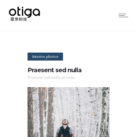
Interior photos
Praesent sed nulla
Praesent sed nulla at nunc