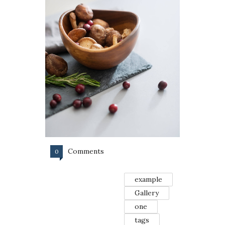
Comments
0
example
Gallery
one
tags